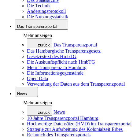
Das Staatsarchiv
Die Technik
Änderungsprotokoll
Die Nutzungsstatistik
Das Transparenzportal
Mehr anzeigen
Das Transparenzportal
zurück
Das Hamburgische Transparenzgesetz
Gesetzestext des HmbTG
Die Auskunftspflicht nach HmbTG
Mehr Transparenz in Hamburg
Die Informationsgegenstände
Open Data
Verwendung der Daten aus dem Transparenzportal
News
Mehr anzeigen
News
zurück
10 Jahre Transparenzportal Hamburg
Hochwertige Datensätze (HVD) im Transparenzportal
Strategie zur Aufarbeitung des Kolonialzeit-Erbes
Relaunch des Transparenzportals