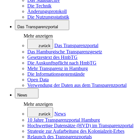
Das Staatsarchiv
Die Technik
Änderungsprotokoll
Die Nutzungsstatistik
Das Transparenzportal
Mehr anzeigen
Das Transparenzportal
zurück
Das Hamburgische Transparenzgesetz
Gesetzestext des HmbTG
Die Auskunftspflicht nach HmbTG
Mehr Transparenz in Hamburg
Die Informationsgegenstände
Open Data
Verwendung der Daten aus dem Transparenzportal
News
Mehr anzeigen
News
zurück
10 Jahre Transparenzportal Hamburg
Hochwertige Datensätze (HVD) im Transparenzportal
Strategie zur Aufarbeitung des Kolonialzeit-Erbes
Relaunch des Transparenzportals