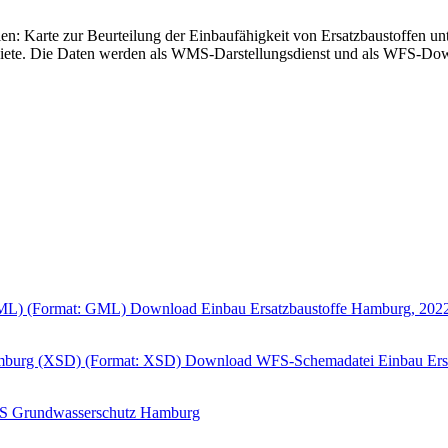
en: Karte zur Beurteilung der Einbaufähigkeit von Ersatzbaustoffen u
te. Die Daten werden als WMS-Darstellungsdienst und als WFS-Downl
GML) (Format: GML)
Download Einbau Ersatzbaustoffe Hamburg, 20
mburg (XSD) (Format: XSD)
Download WFS-Schemadatei Einbau Ers
 Grundwasserschutz Hamburg