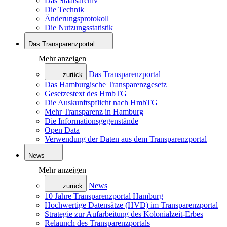
Das Staatsarchiv
Die Technik
Änderungsprotokoll
Die Nutzungsstatistik
Das Transparenzportal
Mehr anzeigen
Das Transparenzportal
zurück
Das Hamburgische Transparenzgesetz
Gesetzestext des HmbTG
Die Auskunftspflicht nach HmbTG
Mehr Transparenz in Hamburg
Die Informationsgegenstände
Open Data
Verwendung der Daten aus dem Transparenzportal
News
Mehr anzeigen
News
zurück
10 Jahre Transparenzportal Hamburg
Hochwertige Datensätze (HVD) im Transparenzportal
Strategie zur Aufarbeitung des Kolonialzeit-Erbes
Relaunch des Transparenzportals