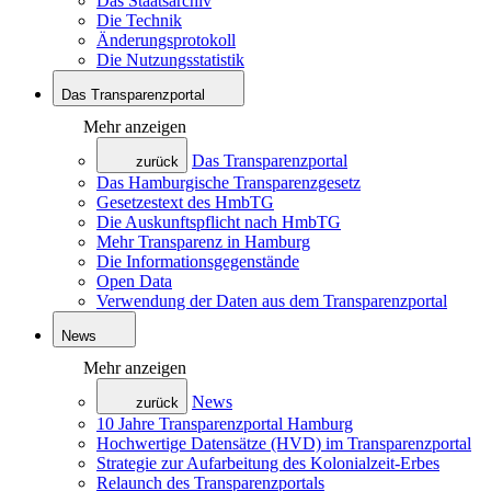
Das Staatsarchiv
Die Technik
Änderungsprotokoll
Die Nutzungsstatistik
Das Transparenzportal
Mehr anzeigen
Das Transparenzportal
zurück
Das Hamburgische Transparenzgesetz
Gesetzestext des HmbTG
Die Auskunftspflicht nach HmbTG
Mehr Transparenz in Hamburg
Die Informationsgegenstände
Open Data
Verwendung der Daten aus dem Transparenzportal
News
Mehr anzeigen
News
zurück
10 Jahre Transparenzportal Hamburg
Hochwertige Datensätze (HVD) im Transparenzportal
Strategie zur Aufarbeitung des Kolonialzeit-Erbes
Relaunch des Transparenzportals