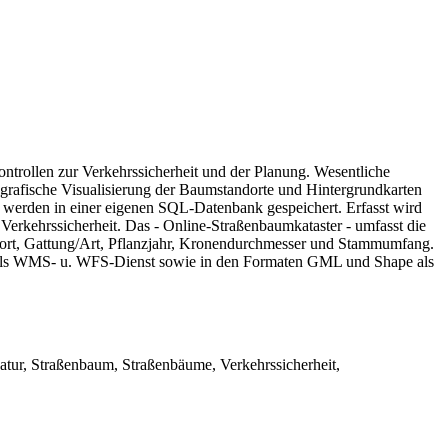
ntrollen zur Verkehrssicherheit und der Planung. Wesentliche
e grafische Visualisierung der Baumstandorte und Hintergrundkarten
y werden in einer eigenen SQL-Datenbank gespeichert. Erfasst wird
rkehrssicherheit. Das - Online-Straßenbaumkataster - umfasst die
ndort, Gattung/Art, Pflanzjahr, Kronendurchmesser und Stammumfang.
hen als WMS- u. WFS-Dienst sowie in den Formaten GML und Shape als
ur, Straßenbaum, Straßenbäume, Verkehrssicherheit,