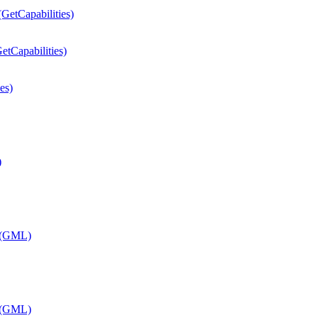
etCapabilities)
tCapabilities)
es)
)
 (GML)
 (GML)