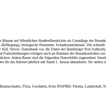
r Bäume auf öffentlichen Straßenflurstücken als Grundlage der Baumko
 CIR-Befliegung), biologische Parameter, Schadensmerkmale. Die schnell
ner SQL Server- Datenbank vor, die Daten der Hamburger Port Authorit
 Fortschreibungen erfolgen auch im Rahmen der Baumkontrollen zur Ve
rstücken. Jedem Baum sind die folgenden Datenfelder zugeordnet: Sta
 für das Internet jährlich mit Stand 1. Januar aktualisiert. Sie ste
Baumschaden, Flora, Geodaten, Kein INSPIRE-Thema, Landschaft, Nat