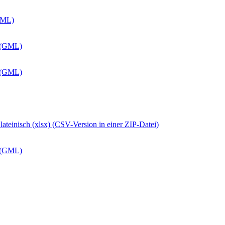
GML)
 (GML)
 (GML)
ateinisch (xlsx) (CSV-Version in einer ZIP-Datei)
 (GML)