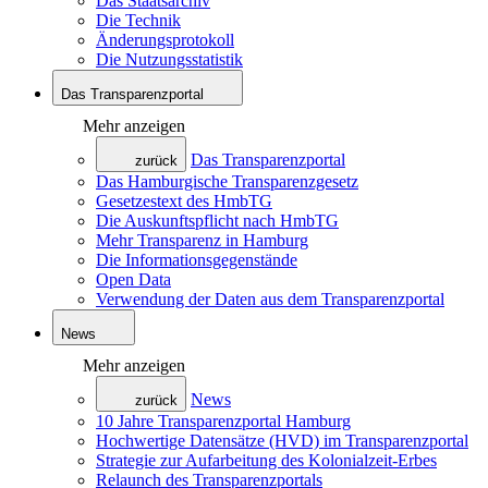
Das Staatsarchiv
Die Technik
Änderungsprotokoll
Die Nutzungsstatistik
Das Transparenzportal
Mehr anzeigen
Das Transparenzportal
zurück
Das Hamburgische Transparenzgesetz
Gesetzestext des HmbTG
Die Auskunftspflicht nach HmbTG
Mehr Transparenz in Hamburg
Die Informationsgegenstände
Open Data
Verwendung der Daten aus dem Transparenzportal
News
Mehr anzeigen
News
zurück
10 Jahre Transparenzportal Hamburg
Hochwertige Datensätze (HVD) im Transparenzportal
Strategie zur Aufarbeitung des Kolonialzeit-Erbes
Relaunch des Transparenzportals