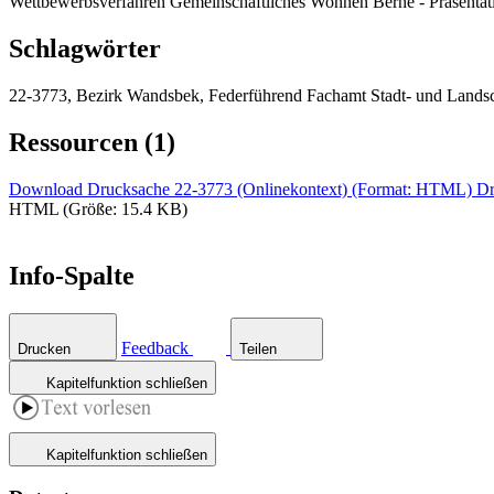
Wettbewerbsverfahren Gemeinschaftliches Wohnen Berne - Präsentat
Schlagwörter
22-3773, Bezirk Wandsbek, Federführend Fachamt Stadt- und Lands
Ressourcen (1)
Download Drucksache 22-3773 (Onlinekontext) (Format: HTML)
Dr
HTML (Größe: 15.4 KB)
Info-Spalte
Feedback
Drucken
Teilen
Kapitelfunktion schließen
Kapitelfunktion schließen