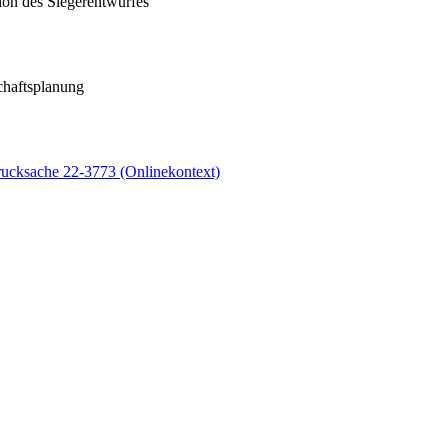
ion des Siegerentwurfes
chaftsplanung
ucksache 22-3773 (Onlinekontext)