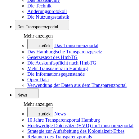
Das Staatsarchiv
Die Technik
Änderungsprotokoll
Die Nutzungsstatistik
Das Transparenzportal
Mehr anzeigen
Das Transparenzportal
zurück
Das Hamburgische Transparenzgesetz
Gesetzestext des HmbTG
Die Auskunftspflicht nach HmbTG
Mehr Transparenz in Hamburg
Die Informationsgegenstände
Open Data
Verwendung der Daten aus dem Transparenzportal
News
Mehr anzeigen
News
zurück
10 Jahre Transparenzportal Hamburg
Hochwertige Datensätze (HVD) im Transparenzportal
Strategie zur Aufarbeitung des Kolonialzeit-Erbes
Relaunch des Transparenzportals