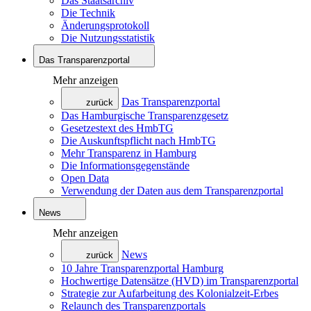
Das Staatsarchiv
Die Technik
Änderungsprotokoll
Die Nutzungsstatistik
Das Transparenzportal
Mehr anzeigen
Das Transparenzportal
zurück
Das Hamburgische Transparenzgesetz
Gesetzestext des HmbTG
Die Auskunftspflicht nach HmbTG
Mehr Transparenz in Hamburg
Die Informationsgegenstände
Open Data
Verwendung der Daten aus dem Transparenzportal
News
Mehr anzeigen
News
zurück
10 Jahre Transparenzportal Hamburg
Hochwertige Datensätze (HVD) im Transparenzportal
Strategie zur Aufarbeitung des Kolonialzeit-Erbes
Relaunch des Transparenzportals