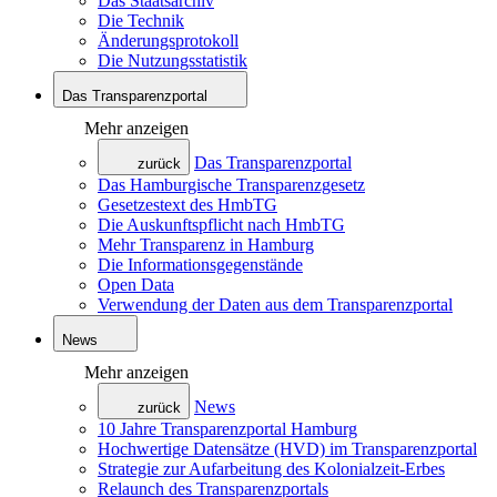
Das Staatsarchiv
Die Technik
Änderungsprotokoll
Die Nutzungsstatistik
Das Transparenzportal
Mehr anzeigen
Das Transparenzportal
zurück
Das Hamburgische Transparenzgesetz
Gesetzestext des HmbTG
Die Auskunftspflicht nach HmbTG
Mehr Transparenz in Hamburg
Die Informationsgegenstände
Open Data
Verwendung der Daten aus dem Transparenzportal
News
Mehr anzeigen
News
zurück
10 Jahre Transparenzportal Hamburg
Hochwertige Datensätze (HVD) im Transparenzportal
Strategie zur Aufarbeitung des Kolonialzeit-Erbes
Relaunch des Transparenzportals