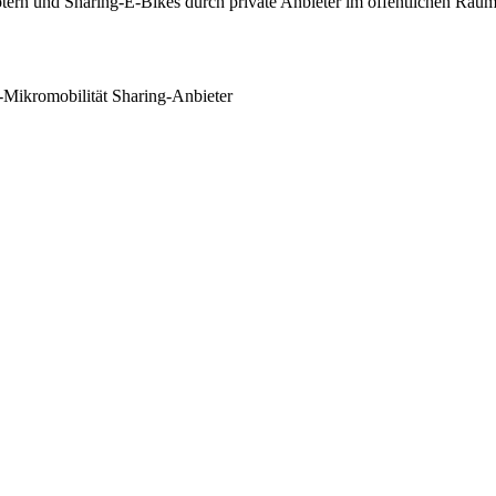
otern und Sharing-E-Bikes durch private Anbieter im öffentlichen Rau
-Mikromobilität Sharing-Anbieter