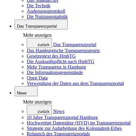
Das Staatsarchiv
Die Technik
Änderungsprotokoll
Die Nutzungsstatistik
Das Transparenzportal
Mehr anzeigen
Das Transparenzportal
zurück
Das Hamburgische Transparenzgesetz
Gesetzestext des HmbTG
Die Auskunftspflicht nach HmbTG
Mehr Transparenz in Hamburg
Die Informationsgegenstände
Open Data
Verwendung der Daten aus dem Transparenzportal
News
Mehr anzeigen
News
zurück
10 Jahre Transparenzportal Hamburg
Hochwertige Datensätze (HVD) im Transparenzportal
Strategie zur Aufarbeitung des Kolonialzeit-Erbes
Relaunch des Transparenzportals