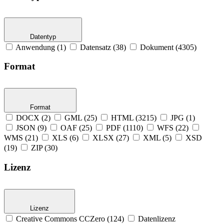
Datentyp
Anwendung (1)
Datensatz (38)
Dokument (4305)
Format
Format
DOCX (2)
GML (25)
HTML (3215)
JPG (1)
JSON (9)
OAF (25)
PDF (1110)
WFS (22)
WMS (21)
XLS (6)
XLSX (27)
XML (5)
XSD
(19)
ZIP (30)
Lizenz
Lizenz
Creative Commons CCZero (124)
Datenlizenz